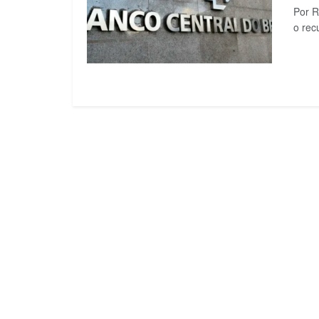
Por R
o rec