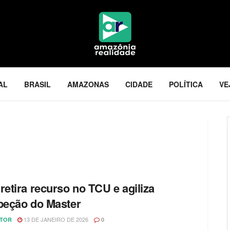
AL
BRASIL
AMAZONAS
CIDADE
POLÍTICA
VE
l
retira recurso no TCU e agiliza
peção do Master
13 DE JANEIRO DE 2026
ITOR
0