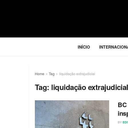
INÍCIO
INTERNACION
Home
Tag
liquidação extrajudicial
Tag:
liquidação extrajudicia
BC 
ins
BY
ED