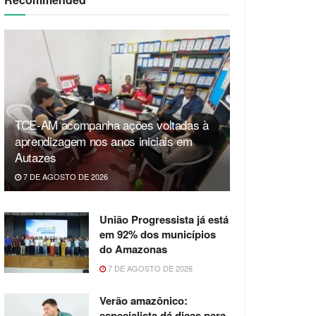
TCE-AM acompanha ações voltadas à
aprendizagem nos anos iniciais em
Autazes
7 DE AGOSTO DE 2026
União Progressista já está
em 92% dos municípios
do Amazonas
7 DE AGOSTO DE 2026
Verão amazônico:
especialista dá dicas para