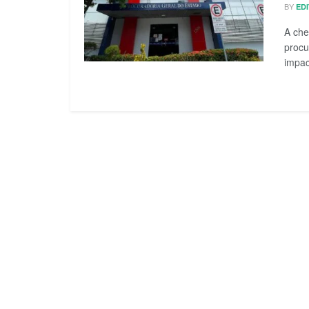
BY
ED
A che
procu
impact