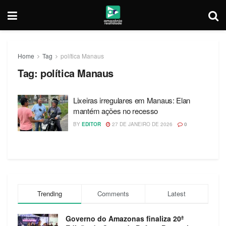
Home
Tag
política Manaus
Tag:
política Manaus
Lixeiras irregulares em Manaus: Elan
mantém ações no recesso
BY
EDITOR
27 DE JANEIRO DE 2026
0
Trending
Comments
Latest
Governo do Amazonas finaliza 20ª