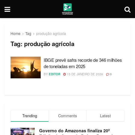
Home
Tag
produção agrícola
Tag:
produção agrícola
IBGE prevê safra recorde de 346 milhões
de toneladas em 2025
BY
EDITOR
15 DE JANEIRO DE 2026
0
Trending
Comments
Latest
Governo do Amazonas finaliza 20ª