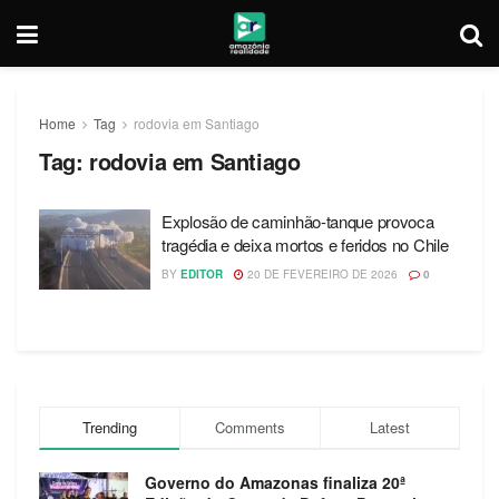
Home
Tag
rodovia em Santiago
Tag:
rodovia em Santiago
Explosão de caminhão-tanque provoca
tragédia e deixa mortos e feridos no Chile
BY
EDITOR
20 DE FEVEREIRO DE 2026
0
Trending
Comments
Latest
Governo do Amazonas finaliza 20ª