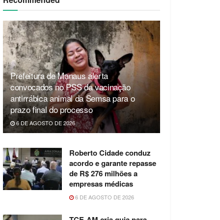
Prefeitura de Manaus alerta
convocados no PSS da vacinação
antirrábica animal da Semsa para o
prazo final do processo
6 DE AGOSTO DE 2026
Roberto Cidade conduz
acordo e garante repasse
de R$ 276 milhões a
empresas médicas
6 DE AGOSTO DE 2026
TCE-AM cria guia para