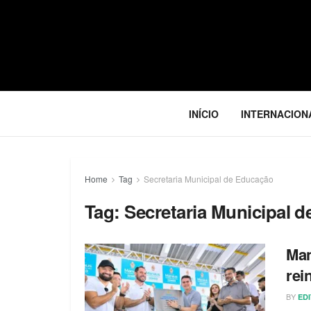
INÍCIO
INTERNACION
Home
Tag
Secretaria Municipal de Educação
Tag:
Secretaria Municipal 
Man
rei
BY
ED