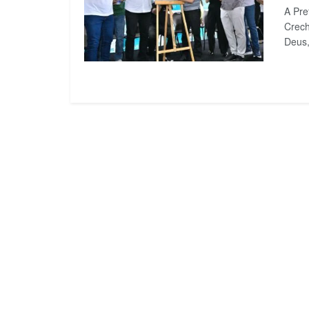
A Pre
Crech
Deus, 