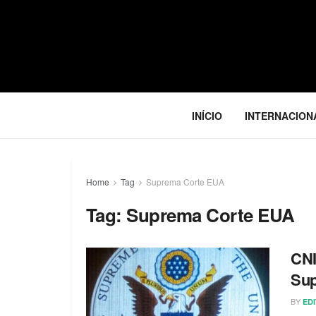
INÍCIO
INTERNACION
Home
Tag
Suprema Corte EUA
Tag:
Suprema Corte EUA
CNI
Sup
BY
ED