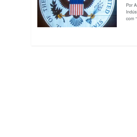
Por A
Indús
com “