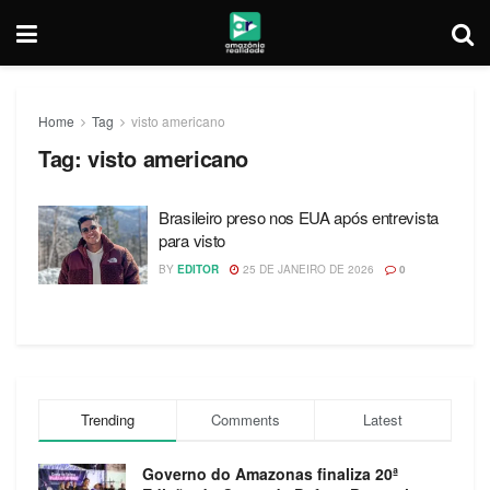
Home
Tag
visto americano
Tag:
visto americano
Brasileiro preso nos EUA após entrevista
para visto
BY
EDITOR
25 DE JANEIRO DE 2026
0
Trending
Comments
Latest
Governo do Amazonas finaliza 20ª